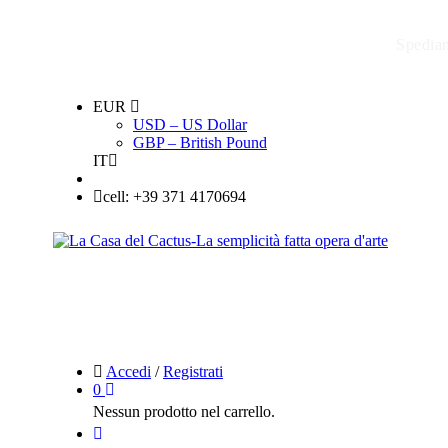
Spediam
EUR
USD – US Dollar
GBP – British Pound
IT
cell: +39 371 4170694
Accedi
/
Registrati
0
Nessun prodotto nel carrello.