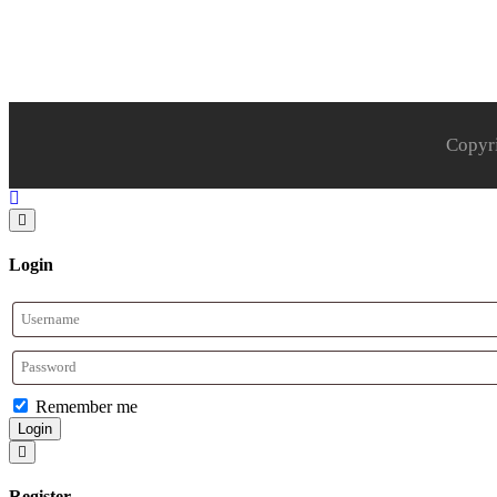
Copyr
Login
Remember me
Login
Register