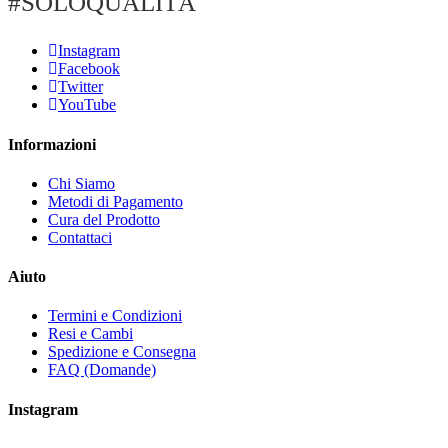
#SOLOQUALITÀ
Instagram
Facebook
Twitter
YouTube
Informazioni
Chi Siamo
Metodi di Pagamento
Cura del Prodotto
Contattaci
Aiuto
Termini e Condizioni
Resi e Cambi
Spedizione e Consegna
FAQ (Domande)
Instagram