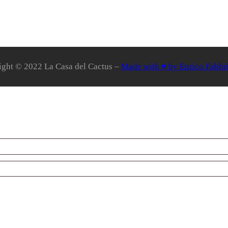
ight © 2022 La Casa del Cactus –
Made with ♥ by Enrico Fabbr