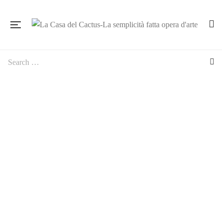
Agave patonii “variegata” (Texas) POT 6 CM On its own
root Rare!!! (Garden)
10,00
€
Agave potatorum cv. Shoji-Raijin variegata POT 6 CM On