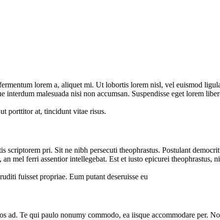
ermentum lorem a, aliquet mi. Ut lobortis lorem nisl, vel euismod ligula o
ue interdum malesuada nisi non accumsan. Suspendisse eget lorem libero. 
orttitor at, tincidunt vitae risus.
tis scriptorem pri. Sit ne nibh persecuti theophrastus. Postulant democr
 an mel ferri assentior intellegebat. Est et iusto epicurei theophrastus, 
uditi fuisset propriae. Eum putant deseruisse eu
 eos ad. Te qui paulo nonumy commodo, ea iisque accommodare per. Nos