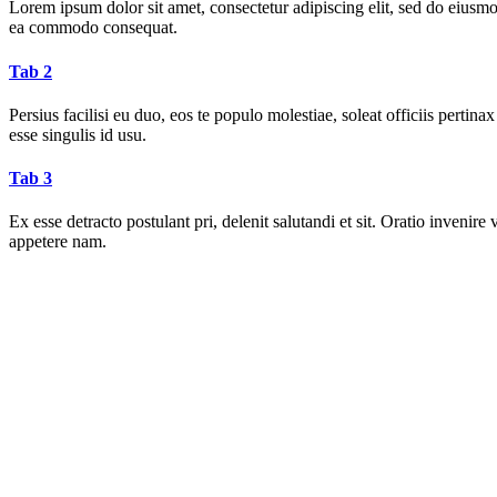
Lorem ipsum dolor sit amet, consectetur adipiscing elit, sed do eiusmo
ea commodo consequat.
Tab 2
Persius facilisi eu duo, eos te populo molestiae, soleat officiis pert
esse singulis id usu.
Tab 3
Ex esse detracto postulant pri, delenit salutandi et sit. Oratio inven
appetere nam.