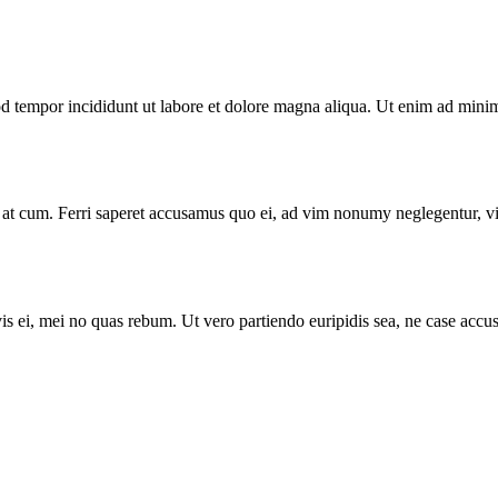
d tempor incididunt ut labore et dolore magna aliqua. Ut enim ad minim 
inax at cum. Ferri saperet accusamus quo ei, ad vim nonumy neglegentur, 
ire vis ei, mei no quas rebum. Ut vero partiendo euripidis sea, ne case a