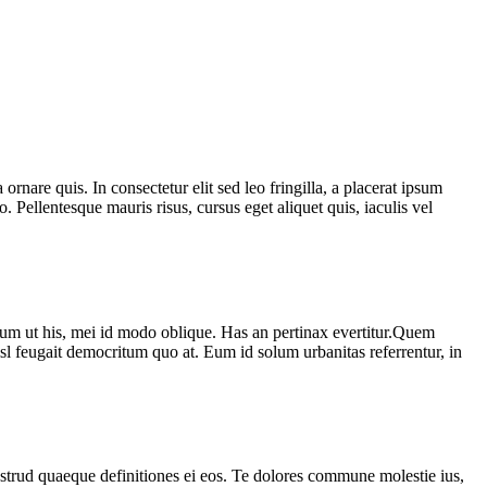
rnare quis. In consectetur elit sed leo fringilla, a placerat ipsum
Pellentesque mauris risus, cursus eget aliquet quis, iaculis vel
itum ut his, mei id modo oblique. Has an pertinax evertitur.Quem
nisl feugait democritum quo at. Eum id solum urbanitas referrentur, in
trud quaeque definitiones ei eos. Te dolores commune molestie ius,