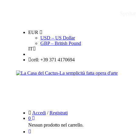
Spediam
EUR
USD – US Dollar
GBP – British Pound
IT
cell: +39 371 4170694
Accedi
/
Registrati
0
Nessun prodotto nel carrello.