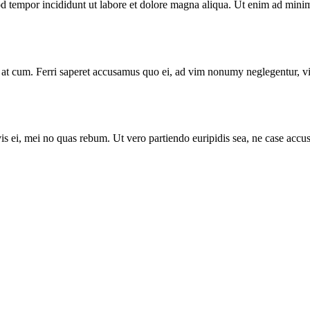
d tempor incididunt ut labore et dolore magna aliqua. Ut enim ad minim 
inax at cum. Ferri saperet accusamus quo ei, ad vim nonumy neglegentur, 
ire vis ei, mei no quas rebum. Ut vero partiendo euripidis sea, ne case a