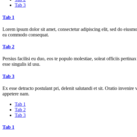
Tab 3
Tab 1
Lorem ipsum dolor sit amet, consectetur adipiscing elit, sed do eiusmo
ea commodo consequat.
Tab 2
Persius facilisi eu duo, eos te populo molestiae, soleat officiis pert
esse singulis id usu.
Tab 3
Ex esse detracto postulant pri, delenit salutandi et sit. Oratio inven
appetere nam.
Tab 1
Tab 2
Tab 3
Tab 1