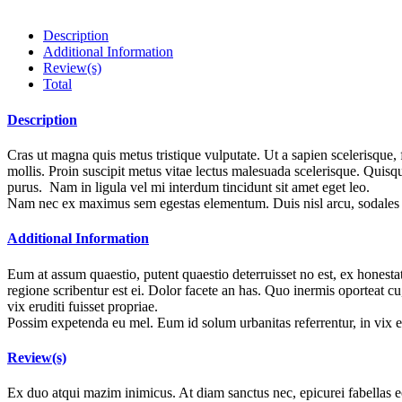
Description
Additional Information
Review(s)
Total
Description
Cras ut magna quis metus tristique vulputate. Ut a sapien scelerisque, f
mollis. Proin suscipit metus vitae lectus malesuada scelerisque. Quisq
purus. Nam in ligula vel mi interdum tincidunt sit amet eget leo.
Nam nec ex maximus sem egestas elementum. Duis nisl arcu, sodales ut p
Additional Information
Eum at assum quaestio, putent quaestio deterruisset no est, ex honesta
regione scribentur est ei. Dolor facete an has. Quo inermis oporteat cu,
vix eruditi fuisset propriae.
Possim expetenda eu mel. Eum id solum urbanitas referrentur, in vix er
Review(s)
Ex duo atqui mazim inimicus. At diam sanctus nec, epicurei fabellas