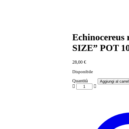
Echinocereus 
SIZE” POT 10
28,00
€
Disponibile
Quantità
Aggiungi al carrel