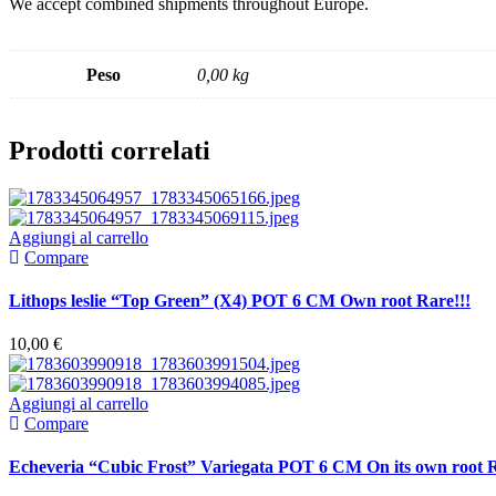
We accept combined shipments throughout Europe.
Peso
0,00 kg
Prodotti correlati
Aggiungi al carrello
Compare
Lithops leslie “Top Green” (X4) POT 6 CM Own root Rare!!!
10,00
€
Aggiungi al carrello
Compare
Echeveria “Cubic Frost” Variegata POT 6 CM On its own root