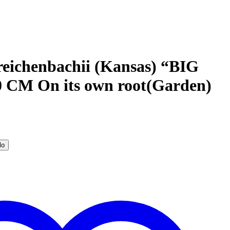
reichenbachii (Kansas) “BIG
 CM On its own root(Garden)
lo