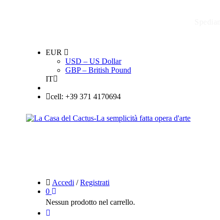
Spediam
EUR
USD – US Dollar
GBP – British Pound
IT
cell: +39 371 4170694
Accedi
/
Registrati
0
Nessun prodotto nel carrello.