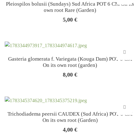
Pleiospilos bolusii (Sundays) Sud Africa POT 6 CM On its
own root Rare (Garden)
5,00
€
Gasteria glomerata f. Variegata (Kouga Dam) POT 6 CM
On its own root (garden)
8,00
€
Trichodiadema peersii CAUDEX (Sud Africa) POT 6 CM
On its own root (Garden)
4,00
€