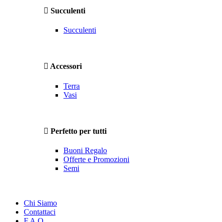
Succulenti
Succulenti
Accessori
Terra
Vasi
Perfetto per tutti
Buoni Regalo
Offerte e Promozioni
Semi
Chi Siamo
Contattaci
F.A.Q