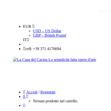
Spediam
EUR
USD – US Dollar
GBP – British Pound
IT
cell: +39 371 4170694
Accedi
/
Registrati
0
Nessun prodotto nel carrello.