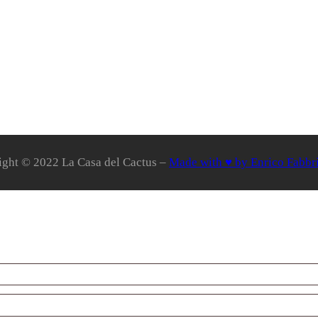
ight © 2022 La Casa del Cactus –
Made with ♥ by Enrico Fabbr