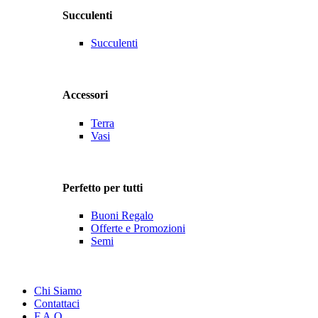
Succulenti
Succulenti
Accessori
Terra
Vasi
Perfetto per tutti
Buoni Regalo
Offerte e Promozioni
Semi
Chi Siamo
Contattaci
F.A.Q