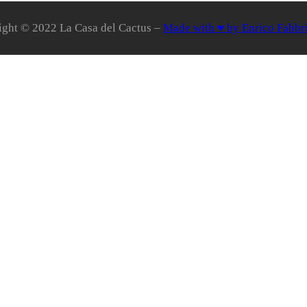
ight © 2022 La Casa del Cactus –
Made with ♥ by Enrico Fabbr